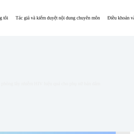
 tôi
Tác giả và kiểm duyệt nội dung chuyên môn
Điều khoản và
 phòng lây nhiễm HIV hiệu quả cho phụ nữ bán dâm