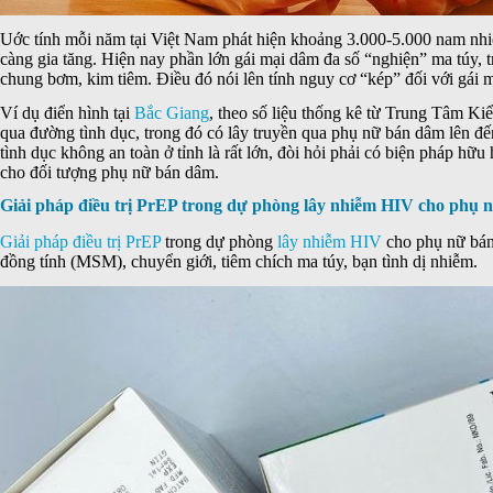
Uớc tính mỗi năm tại Việt Nam phát hiện khoảng 3.000-5.000 nam nh
càng gia tăng. Hiện nay phần lớn gái mại dâm đa số “nghiện” ma túy, 
chung bơm, kim tiêm. Điều đó nói lên tính nguy cơ “kép” đối với gái 
Ví dụ điển hình tại
Bắc Giang
, theo số liệu thống kê từ Trung Tâm Ki
qua đường tình dục, trong đó có lây truyền qua phụ nữ bán dâm lên đế
tình dục không an toàn ở tỉnh là rất lớn, đòi hỏi phải có biện pháp hữ
cho đối tượng phụ nữ bán dâm.
Giải pháp điều trị PrEP trong dự phòng lây nhiễm HIV cho phụ
Giải pháp điều trị PrEP
trong dự phòng
lây nhiễm HIV
cho phụ nữ bán
đồng tính (MSM), chuyển giới, tiêm chích ma túy, bạn tình dị nhiễm.