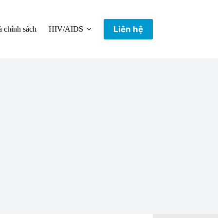
Liên hệ
 chính sách
HIV/AIDS
Hướng dẫn chuyên môn