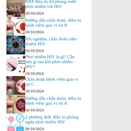
PrEP điều trị dự phòng trước
phơi nhiễm với HIV
18/10/2024
Hướng dẫn chẩn đoán, điều trị
bệnh viêm gan vi rút B
18/10/2024
Xét nghiệm, chẩn đoán sớm
nhiễm HIV
18/10/2024
Phơi nhiễm HIV là gì? Cần
làm gì sau khi phơi nhiễm
HIV?
18/10/2024
Chẩn đoán bệnh viêm gan vi
rút C
18/10/2024
Hướng dẫn chẩn đoán, điều trị
bệnh viêm gan vi rút A
18/10/2024
2 phương thức điều trị phòng
ngừa phơi nhiễm HIV
26/10/2024