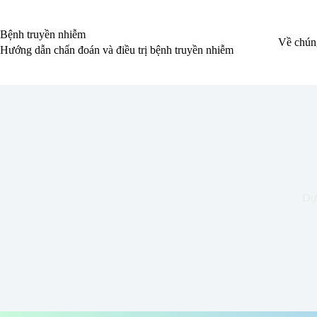
Chuyển
đến
phần
Bệnh truyền nhiễm
Về chúng
nội
Hướng dẫn chẩn đoán và điều trị bệnh truyền nhiễm
dung
Dự