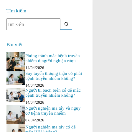
Tìm kiếm
Không
có
kết
quả
Bài viết
Phòng tránh mắc bệnh truyền
nhiễm ở người nghiện rượu
14/04/2026
Suy tuyến thượng thận có phải
bệnh truyền nhiễm không?
14/04/2026
Người bị bạch biến có dễ mắc
bệnh truyền nhiễm không?
14/04/2026
Người nghiện ma túy và nguy
cơ bệnh truyền nhiễm
07/04/2026
Người nghiện ma túy có dễ