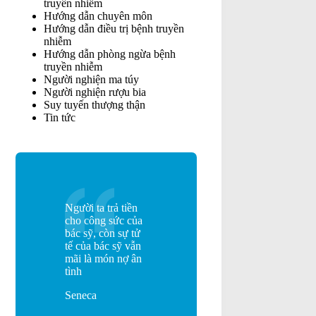
truyền nhiễm
Hướng dẫn chuyên môn
Hướng dẫn điều trị bệnh truyền
nhiễm
Hướng dẫn phòng ngừa bệnh
truyền nhiễm
Người nghiện ma túy
Người nghiện rượu bia
Suy tuyến thượng thận
Tin tức
Người ta trả tiền
cho công sức của
bác sỹ, còn sự tử
tế của bác sỹ vẫn
mãi là món nợ ân
tình
Seneca