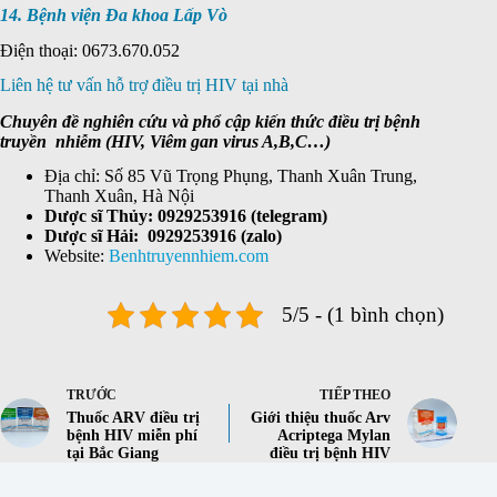
14. Bệnh viện Đa khoa Lấp Vò
Điện thoại: 0673.670.052
Liên hệ tư vấn hỗ trợ điều trị HIV tại nhà
Chuyên đề nghiên cứu và phổ cập kiến thức điều trị bệnh
truyền nhiễm (HIV, Viêm gan virus A,B,C…)
Địa chỉ: Số 85 Vũ Trọng Phụng, Thanh Xuân Trung,
Thanh Xuân, Hà Nội
Dược sĩ Thủy: 0929253916 (telegram)
Dược sĩ Hải: 0929253916 (zalo)
Website:
Benhtruyennhiem.com
5/5 - (1 bình chọn)
TRƯỚC
TIẾP THEO
Thuốc ARV điều trị
Giới thiệu thuốc Arv
bệnh HIV miễn phí
Acriptega Mylan
tại Bắc Giang
điều trị bệnh HIV