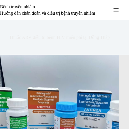
Chuyển
Bệnh truyền nhiễm
đến
phần
Hướng dẫn chẩn đoán và điều trị bệnh truyền nhiễm
nội
dung
Thuốc ARV điều trị bệnh HIV miễn phí tại Đồng Tháp