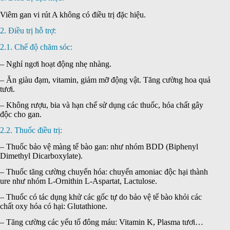
Viêm gan vi rút A không có điều trị đặc hiệu.
2. Điều trị hỗ trợ:
2.1. Chế độ chăm sóc:
– Nghỉ ngơi hoạt động nhẹ nhàng.
– Ăn giàu đạm, vitamin, giảm mỡ động vật. Tăng cường hoa quả
tươi.
– Không rượu, bia và hạn chế sử dụng các thuốc, hóa chất gây
độc cho gan.
2.2. Thuốc điều trị:
– Thuốc bảo vệ màng tế bào gan: như nhóm BDD (Biphenyl
Dimethyl Dicarboxylate).
– Thuốc tăng cường chuyển hóa: chuyển amoniac độc hại thành
ure như nhóm L-Ornithin L-Aspartat, Lactulose.
– Thuốc có tác dụng khử các gốc tự do bảo vệ tế bào khỏi các
chất oxy hóa có hại: Glutathione.
– Tăng cường các yếu tố đông máu: Vitamin K, Plasma tươi…