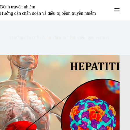
Chuyển
Bệnh truyền nhiễm
đến
phần
Hướng dẫn chẩn đoán và điều trị bệnh truyền nhiễm
nội
dung
Hướng dẫn chẩn đoán, điều trị bệnh viêm gan vi rút A