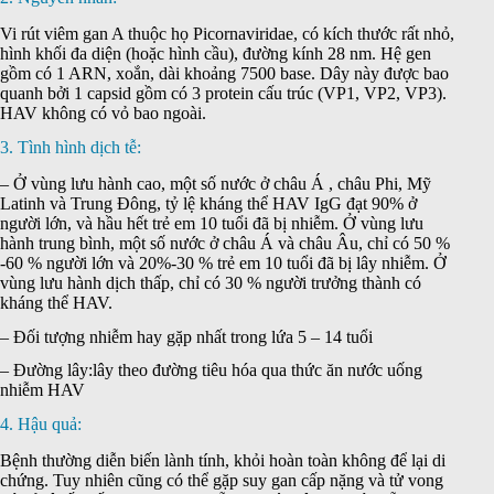
Vi rút viêm gan A thuộc họ Picornaviridae, có kích thước rất nhỏ,
hình khối đa diện (hoặc hình cầu), đường kính 28 nm. Hệ gen
gồm có 1 ARN, xoắn, dài khoảng 7500 base. Dây này được bao
quanh bởi 1 capsid gồm có 3 protein cấu trúc (VP1, VP2, VP3).
HAV không có vỏ bao ngoài.
3. Tình hình dịch tễ:
– Ở vùng lưu hành cao, một số nước ở châu Á , châu Phi, Mỹ
Latinh và Trung Đông, tỷ lệ kháng thể HAV IgG đạt 90% ở
người lớn, và hầu hết trẻ em 10 tuổi đã bị nhiễm. Ở vùng lưu
hành trung bình, một số nước ở châu Á và châu Âu, chỉ có 50 %
-60 % người lớn và 20%-30 % trẻ em 10 tuổi đã bị lây nhiễm. Ở
vùng lưu hành dịch thấp, chỉ có 30 % người trưởng thành có
kháng thể HAV.
– Đối tượng nhiễm hay gặp nhất trong lứa 5 – 14 tuổi
– Đường lây:lây theo đường tiêu hóa qua thức ăn nước uống
nhiễm HAV
4. Hậu quả:
Bệnh thường diễn biến lành tính, khỏi hoàn toàn không để lại di
chứng. Tuy nhiên cũng có thể gặp suy gan cấp nặng và tử vong