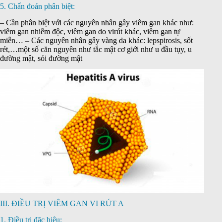
5. Chẩn đoán phân biệt:
– Cần phân biệt với các nguyên nhân gây viêm gan khác như:
viêm gan nhiễm độc, viêm gan do virút khác, viêm gan tự
miễn… – Các nguyên nhân gây vàng da khác: lepspirosis, sốt
rét,…một số căn nguyên như tắc mật cơ giới như u đầu tụy, u
đường mật, sỏi đường mật
III. ĐIỀU TRỊ VIÊM GAN VI RÚT A
1. Điều trị đặc hiệu: