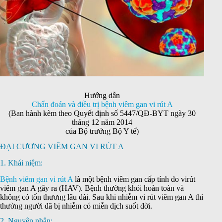
Hướng dẫn
Chẩn đoán và điều trị bệnh viêm gan vi rút A
(Ban hành kèm theo Quyết định số 5447/QĐ-BYT ngày 30
tháng 12 năm 2014
của Bộ trưởng Bộ Y tế)
ĐẠI CƯƠNG VIÊM GAN VI RÚT A
1. Khái niệm:
Bệnh viêm gan vi rút A
là một bệnh viêm gan cấp tính do virút
viêm gan A gây ra (HAV). Bệnh thường khỏi hoàn toàn và
không có tổn thương lâu dài. Sau khi nhiễm vi rút viêm gan A thì
thường người đã bị nhiễm có miễn dịch suốt đời.
2. Nguyên nhân: