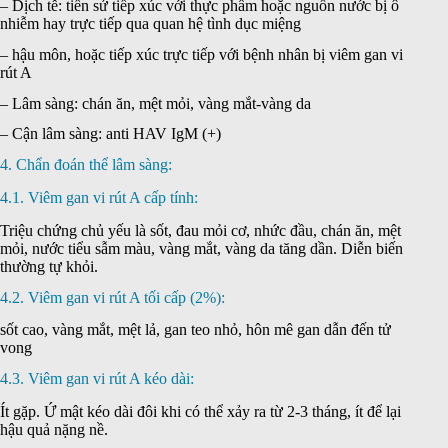
– Dịch tễ: tiền sử tiếp xúc với thực phẩm hoặc nguồn nước bị ô
nhiễm hay trực tiếp qua quan hệ tình dục miệng
– hậu môn, hoặc tiếp xúc trực tiếp với bệnh nhân bị viêm gan vi
rút A
– Lâm sàng: chán ăn, mệt mỏi, vàng mắt-vàng da
– Cận lâm sàng: anti HAV IgM (+)
4. Chẩn đoán thể lâm sàng:
4.1. Viêm gan vi rút A cấp tính:
Triệu chứng chủ yếu là sốt, đau mỏi cơ, nhức đầu, chán ăn, mệt
mỏi, nước tiểu sẫm màu, vàng mắt, vàng da tăng dần. Diễn biến
thường tự khỏi.
4.2. Viêm gan vi rút A tối cấp (2%):
sốt cao, vàng mắt, mệt lả, gan teo nhỏ, hôn mê gan dẫn đến tử
vong
4.3. Viêm gan vi rút A kéo dài:
Ít gặp. Ứ mật kéo dài đôi khi có thể xảy ra từ 2-3 tháng, ít để lại
hậu quả nặng nề.