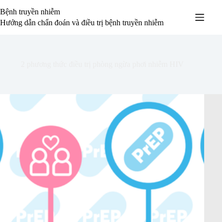
Chuyển
Bệnh truyền nhiễm
đến
phần
Hướng dẫn chẩn đoán và điều trị bệnh truyền nhiễm
nội
dung
2 phương thức điều trị phòng ngừa phơi nhiễm HIV