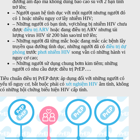
đường âm đạo mà không dùng bao cao su với 2 bạn tình
trở lên;
– Người quan hệ tình dục với một người nhưng người đó
có 1 hoặc nhiều nguy cơ lây nhiễm HIV;
– Những người có bạn tình, vợ/chồng bị nhiễm HIV chưa
được
điều trị ARV
hoặc đang điều trị ARV nhưng tải
lượng virus HIV từ 200 bản sao/ml trở lên;
– Những người đã từng mắc hoặc đang mắc các bệnh lây
truyền qua đường tình dục, những người đã có
điều trị dự
phòng
trước
phơi nhiễm HIV
song vẫn có những hành vi
nguy cơ cao;
– Những người sử dụng chung bơm kim tiêm; những
người có nhu cầu được điều trị PrEP….
Tiêu chuẩn điều trị PrEP được áp dụng đối với những người có
yếu tố nguy cơ, bắt buộc phải có
xét nghiệm HIV
âm tính, không
có những hội chứng biểu hiện HIV cấp tính.