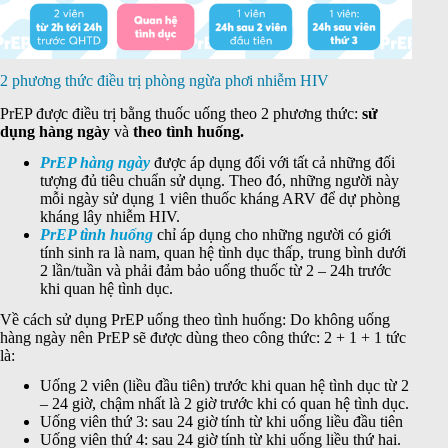
2 phương thức điều trị phòng ngừa phơi nhiễm HIV
PrEP được điều trị bằng thuốc uống theo 2 phương thức:
sử
dụng hàng ngày
và
theo tình huống.
PrEP hàng ngày
được áp dụng đối với tất cả những đối
tượng đủ tiêu chuẩn sử dụng. Theo đó, những người này
mỗi ngày sử dụng 1 viên thuốc kháng ARV để dự phòng
kháng lây nhiễm HIV.
PrEP tình huống
chỉ áp dụng cho những người có giới
tính sinh ra là nam, quan hệ tình dục thấp, trung bình dưới
2 lần/tuần và phải đảm bảo uống thuốc từ 2 – 24h trước
khi quan hệ tình dục.
Về cách sử dụng PrEP uống theo tình huống: Do không uống
hàng ngày nên PrEP sẽ được dùng theo công thức: 2 + 1 + 1 tức
là:
Uống 2 viên (liều đầu tiên) trước khi quan hệ tình dục từ 2
– 24 giờ, chậm nhất là 2 giờ trước khi có quan hệ tình dục.
Uống viên thứ 3: sau 24 giờ tính từ khi uống liều đầu tiên
Uống viên thứ 4: sau 24 giờ tính từ khi uống liều thứ hai.