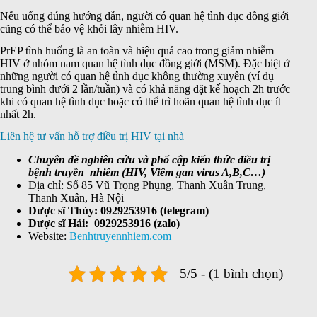
Nếu uống đúng hướng dẫn, người có quan hệ tình dục đồng giới
cũng có thể bảo vệ khỏi lây nhiễm HIV.
PrEP tình huống là an toàn và hiệu quả cao trong giảm nhiễm
HIV ở nhóm nam quan hệ tình dục đồng giới (MSM). Đặc biệt ở
những người có quan hệ tình dục không thường xuyên (ví dụ
trung bình dưới 2 lần/tuần) và có khả năng đặt kế hoạch 2h trước
khi có quan hệ tình dục hoặc có thể trì hoãn quan hệ tình dục ít
nhất 2h.
Liên hệ tư vấn hỗ trợ điều trị HIV tại nhà
Chuyên đề nghiên cứu và phổ cập kiến thức điều trị
bệnh truyền nhiễm (HIV, Viêm gan virus A,B,C…)
Địa chỉ: Số 85 Vũ Trọng Phụng, Thanh Xuân Trung,
Thanh Xuân, Hà Nội
Dược sĩ Thủy: 0929253916 (telegram)
Dược sĩ Hải: 0929253916 (zalo)
Website:
Benhtruyennhiem.com
5/5 - (1 bình chọn)