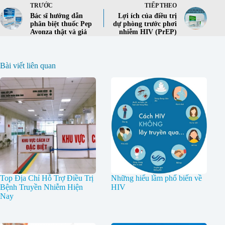
TRƯỚC
TIẾP THEO
Bác sĩ hướng dẫn
Lợi ích của điều trị
phân biệt thuốc Pep
dự phòng trước phơi
Avonza thật và giả
nhiễm HIV (PrEP)
Bài viết liên quan
Top Địa Chỉ Hỗ Trợ Điều Trị
Những hiểu lầm phổ biến về
Bệnh Truyền Nhiễm Hiện
HIV
Nay